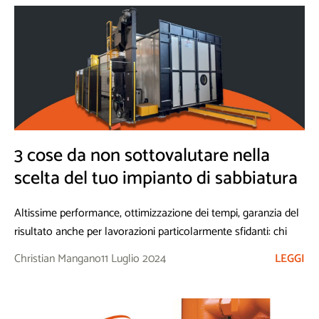
3 cose da non sottovalutare nella
scelta del tuo impianto di sabbiatura
Altissime performance, ottimizzazione dei tempi, garanzia del
risultato anche per lavorazioni particolarmente sfidanti: chi
sceglie di dotarsi di un
impianto di sabbiatura
lo fa per
Christian Mangano
11 Luglio 2024
LEGGI
essere certo di avere tutto questo.
Un impianto infatti è in grado di
soddisfare anche le esigenze
di sabbiatura più particolari
, superando ogni criticità legata