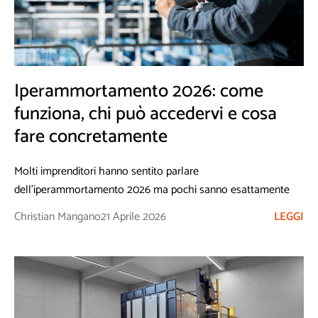
Iperammortamento 2026: come
funziona, chi può accedervi e cosa
fare concretamente
Molti imprenditori hanno sentito parlare
dell’iperammortamento 2026 ma pochi sanno esattamente
come funziona il meccanismo nella pratica. Non si tratta di un
Christian Mangano
21 Aprile 2026
LEGGI
bonus diretto, né di un credito d’imposta: è una maggiorazione
fiscale che agisce sull’ammortamento del bene acquistato.
Capire bene la differenza cambia il modo in cui si pianifica
l’investimento.
Il meccanismo in concreto: come funziona