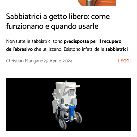
Sabbiatrici a getto libero: come
funzionano e quando usarle
Non tutte le sabbiatrici sono
predisposte per il recupero
dell’abrasivo
che utilizzano. Esistono infatti delle
sabbiatrici
che sono
progettate
semplicemente
per utilizzare gli inerti
Christian Mangano
29 Aprile 2024
LEGGI
o l’abrasivo
sulle superfici
ma non per recuperarli
alla fine
del trattamento.
Si chiamano
sabbiatrici a getto libero
, e possono essere la
scelta giusta per diversi tipi di applicazioni.
Come è fatta una sabbiatrice a getto libero
Questo tipo di macchinario è composto da un
serbatoio
a
cui si collega un
tubo
per il trasporto dell’abrasivo. Il tubo